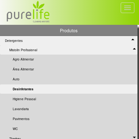
Toggl
navig
Produtos
Detergentes
Mistolin Profissional
Agro Alimentar
Área Alimentar
Auto
Desinfetantes
Higiene Pessoal
Lavandaria
Pavimentos
WC
Therkey