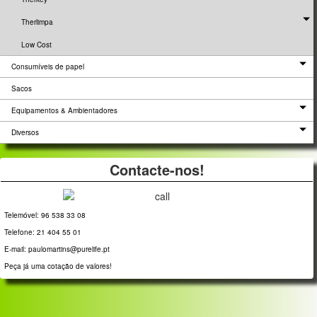
Therlimpa
Low Cost
Consumíveis de papel
Sacos
Equipamentos & Ambientadores
Diversos
Contacte-nos!
Telemóvel: 96 538 33 08
Telefone: 21 404 55 01
E-mail: paulomartins@purelife.pt
Peça já uma cotação de valores!