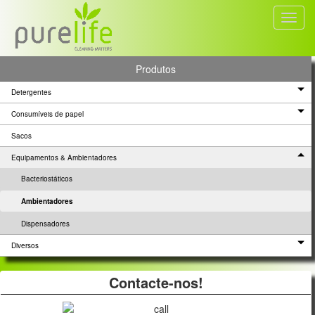
Toggl
navig
Produtos
Detergentes
Consumíveis de papel
Sacos
Equipamentos & Ambientadores
Bacteriostáticos
Ambientadores
Dispensadores
Diversos
Contacte-nos!